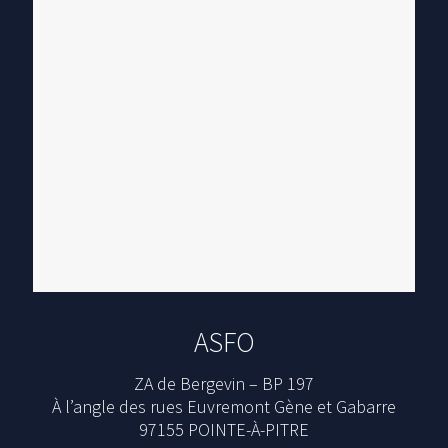
ASFO
ZA de Bergevin – BP 197
À l’angle des rues Euvremont Gène et Gabarre
97155 POINTE-À-PITRE